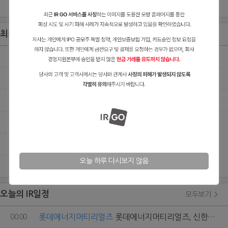
더보기
최신 IPO IR자료
모두보기
케이앤에스아이앤씨
[IPO] 케이앤에스아이앤씨 IR BOOK
08/03
래블업
래블업, 올해 최단기간 코스닥 상장예비심사 승인
07/31
와이즈플래닛컴퍼니
와이즈플래닛컴퍼니, 증권신고서 제출… 히트 브랜드를 키우는 브랜드 빌더
07/30
인제니아테라퓨틱스
[IPO] 인제니아테라퓨틱스 IR BOOK
07/30
글로벌테크놀로지
글로벌테크놀로지(GT), 코스닥 상장 증권신고서 제출… 상장 본격 레이스 돌입
07/29
오늘 하루 다시보지 않음
더보기
오늘의 IR일정
모두보기
롯데에너지머티리얼즈
롯데에너지머티리얼즈, 신한투자증권 NDR
00:00