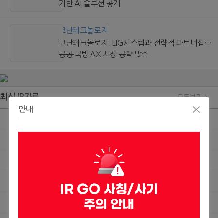
기반 AI 솔루션 공개
코난테크놀로지
코난테크놀로지, LIG시스템과 전략적 파트너십…
공공∙국방 AX 시장 공략 맞손
최신 IR자료
모두보기
안내
메쎄이상
메쎄이상, 2026년 2분기 실적 발표
3시간전
랩지노믹스
랩지노믹스, 美 자회사 통해 디엑솜과 암 진단 분야 미국 독점 라이선스 계약 체결
3시간전
LIG디펜스앤에어로스페이스
LIG디펜스앤에어로스페이스, iM증권 NDR
3시간전
롯데에너지머티리얼즈
롯데에너지머티리얼즈, 신한투자증권 NDR
3시간전
현대지에프홀딩스
현대지에프홀딩스, 2분기 경영실적 발표
3시간전